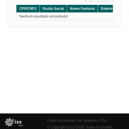
CPF/CNPJ
Razão Social
Nome Fantasia
Endereço
CE
Nenhum resultado encontrado!
Fiorilli Sociedade Civil Software LTDA
© Copyright 2012-2026. Todos os Direitos