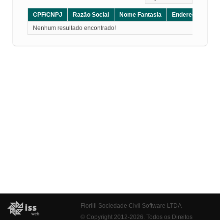
CPF/CNPJ
Razão Social
Nome Fantasia
Endereço
CE
Nenhum resultado encontrado!
Fiorilli Sociedade Civil Software LTDA
© Copyright 2012-2026. Todos os Direitos