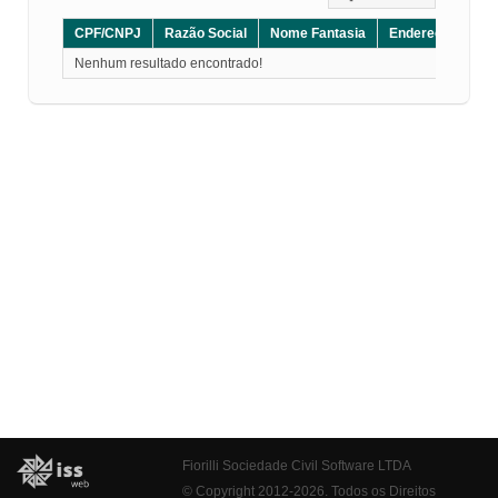
CPF/CNPJ
Razão Social
Nome Fantasia
Endereço
CE
Nenhum resultado encontrado!
Fiorilli Sociedade Civil Software LTDA
© Copyright 2012-2026. Todos os Direitos