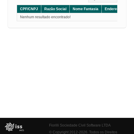
CPF/CNPJ
Razão Social
Nome Fantasia
Endereço
CE
Nenhum resultado encontrado!
Fiorilli Sociedade Civil Software LTDA
© Copyright 2012-2026. Todos os Direitos