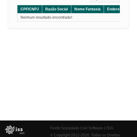
CPF/CNPJ
Razão Social
Nome Fantasia
Endereço
CE
Nenhum resultado encontrado!
Fiorilli Sociedade Civil Software LTDA
© Copyright 2012-2026. Todos os Direitos