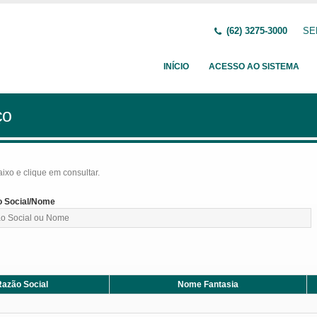
(62) 3275-3000
SE
INÍCIO
ACESSO AO SISTEMA
ço
baixo e clique em consultar.
 Social/Nome
azão Social
Nome Fantasia