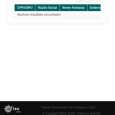
CPF/CNPJ
Razão Social
Nome Fantasia
Endereço
CE
Nenhum resultado encontrado!
Fiorilli Sociedade Civil Software LTDA
© Copyright 2012-2026. Todos os Direitos