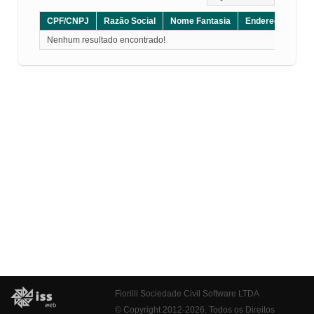
CPF/CNPJ
Razão Social
Nome Fantasia
Endereço
CE
Nenhum resultado encontrado!
Fiorilli Sociedade Civil Software LTDA
© Copyright 2012-2026. Todos os Direitos