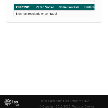
CPF/CNPJ
Razão Social
Nome Fantasia
Endereço
CE
Nenhum resultado encontrado!
Fiorilli Sociedade Civil Software LTDA
© Copyright 2012-2026. Todos os Direitos