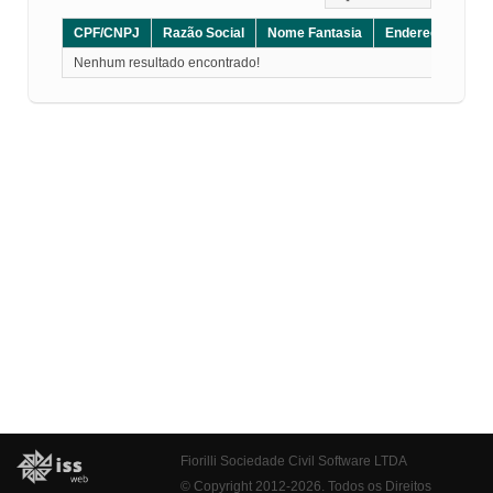
CPF/CNPJ
Razão Social
Nome Fantasia
Endereço
CE
Nenhum resultado encontrado!
Fiorilli Sociedade Civil Software LTDA
© Copyright 2012-2026. Todos os Direitos