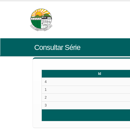
Consultar Série
Id
Id
4
1
2
3