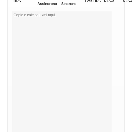
DPS
Lote DPS
NFS-e
NFS-
Assíncrono
Síncrono