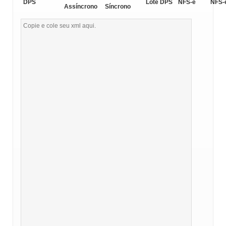
DPS
Lote DPS
NFS-e
NFS-
Assíncrono
Síncrono