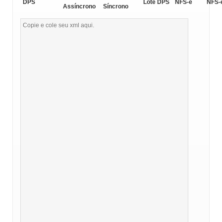
DPS
Lote DPS
NFS-e
NFS-
Assíncrono
Síncrono