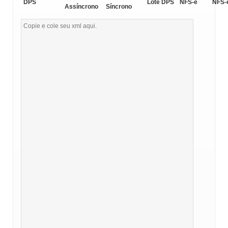
DPS
Lote DPS
NFS-e
NFS-
Assíncrono
Síncrono