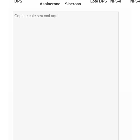
DPS
Lote DPS
NFS-e
NFS-
Assíncrono
Síncrono