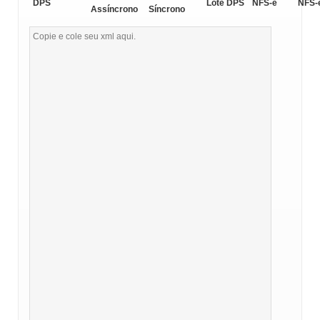
DPS
Lote DPS
NFS-e
NFS-
Assíncrono
Síncrono