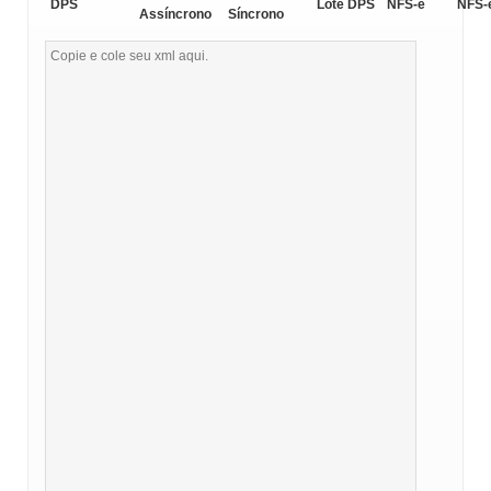
DPS
Lote DPS
NFS-e
NFS-
Assíncrono
Síncrono