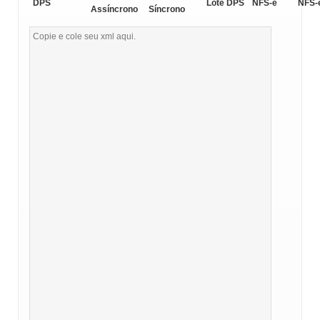
DPS
Lote DPS
NFS-e
NFS-
Assíncrono
Síncrono