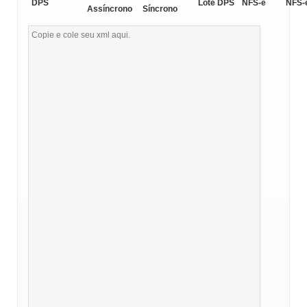
DPS
Lote DPS
NFS-e
NFS-
Assíncrono
Síncrono