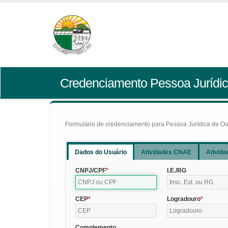
Credenciamento Pessoa Jurídic
Formulário de credenciamento para Pessoa Jurídica de Outr
Dados do Usuário
Atividades CNAE
Ativida
CNPJ/CPF
I.E./RG
CEP
Logradouro
Complemento