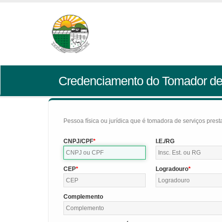
Credenciamento do Tomador de
Pessoa física ou jurídica que é tomadora de serviços pres
CNPJ/CPF
I.E./RG
CEP
Logradouro
Complemento