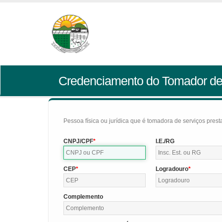
Credenciamento do Tomador de
Pessoa física ou jurídica que é tomadora de serviços pres
CNPJ/CPF
I.E./RG
CEP
Logradouro
Complemento